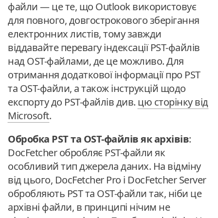
файли — це те, що Outlook використовує
для повного, довгострокового зберігання
електронних листів, тому завжди
віддавайте перевагу індексації PST-файлів
над OST-файлами, де це можливо. Для
отримання додаткової інформації про PST
та OST-файли, а також інструкцій щодо
експорту до PST-файлів див.
цю сторінку від
Microsoft
.
Обробка PST та OST-файлів як архівів
:
DocFetcher обробляє PST-файли як
особливий тип джерела даних. На відміну
від цього, DocFetcher Pro і DocFetcher Server
обробляють PST та OST-файли так, ніби це
архівні файли, в принципі нічим не