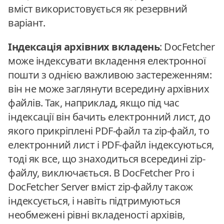
вміст використовується як резервний
варіант.
Індексація архівних вкладень
: DocFetcher
може індексувати вкладення електронної
пошти з однією важливою застереженням:
він не може заглянути всередину архівних
файлів. Так, наприклад, якщо під час
індексації він бачить електронний лист, до
якого прикріплені PDF-файл та zip-файл, то
електронний лист і PDF-файл індексуються,
тоді як все, що знаходиться всередині zip-
файлу, виключається. В DocFetcher Pro і
DocFetcher Server вміст zip-файлу також
індексується, і навіть підтримуються
необмежені рівні вкладеності архівів,