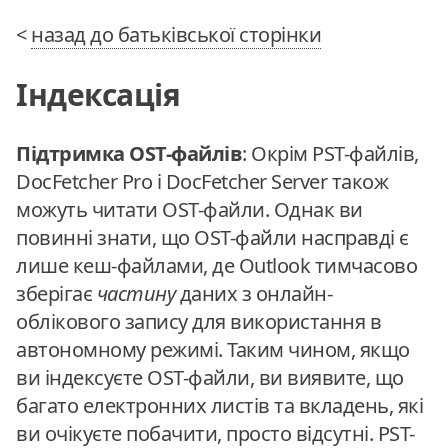
<
назад до батьківської сторінки
Індексація
Підтримка OST-файлів
: Окрім PST-файлів,
DocFetcher Pro і DocFetcher Server також
можуть читати OST-файли. Однак ви
повинні знати, що OST-файли насправді є
лише кеш-файлами, де Outlook тимчасово
зберігає
частину
даних з онлайн-
облікового запису для використання в
автономному режимі. Таким чином, якщо
ви індексуєте OST-файли, ви виявите, що
багато електронних листів та вкладень, які
ви очікуєте побачити, просто відсутні. PST-