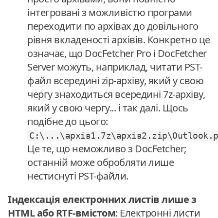
інтегровані з можливістю програми
переходити по архівах до довільного
рівня вкладеності архівів. Конкретно це
означає, що DocFetcher Pro і DocFetcher
Server можуть, наприклад, читати PST-
файл всередині zip-архіву, який у свою
чергу знаходиться всередині 7z-архіву,
який у свою чергу... і так далі. Щось
подібне до цього:
C:\...\архів1.7z\архів2.zip\Outlook.
Це те, що неможливо з DocFetcher;
останній може обробляти лише
нестиснуті PST-файли.
Індексація електронних листів лише з
HTML або RTF-вмістом
: Електронні листи