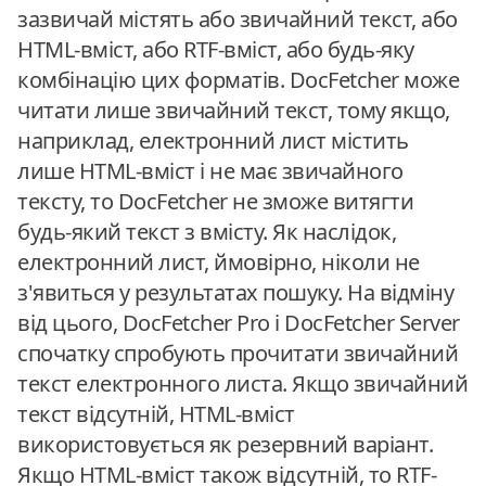
зазвичай містять або звичайний текст, або
HTML-вміст, або RTF-вміст, або будь-яку
комбінацію цих форматів. DocFetcher може
читати лише звичайний текст, тому якщо,
наприклад, електронний лист містить
лише HTML-вміст і не має звичайного
тексту, то DocFetcher не зможе витягти
будь-який текст з вмісту. Як наслідок,
електронний лист, ймовірно, ніколи не
з'явиться у результатах пошуку. На відміну
від цього, DocFetcher Pro і DocFetcher Server
спочатку спробують прочитати звичайний
текст електронного листа. Якщо звичайний
текст відсутній, HTML-вміст
використовується як резервний варіант.
Якщо HTML-вміст також відсутній, то RTF-