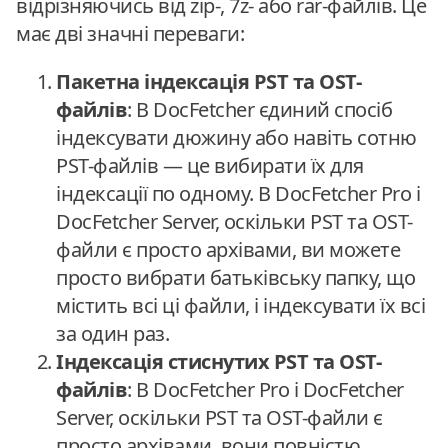
відрізняючись від zip-, 7z- або rar-файлів. Це
має дві значні переваги:
Пакетна індексація PST та OST-
файлів
: В DocFetcher єдиний спосіб
індексувати дюжину або навіть сотню
PST-файлів — це вибирати їх для
індексації по одному. В DocFetcher Pro і
DocFetcher Server, оскільки PST та OST-
файли є просто архівами, ви можете
просто вибрати батьківську папку, що
містить всі ці файли, і індексувати їх всі
за один раз.
Індексація стиснутих PST та OST-
файлів
: В DocFetcher Pro і DocFetcher
Server, оскільки PST та OST-файли є
просто архівами, вони повністю