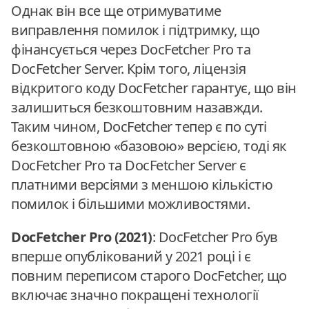
Однак він все ще отримуватиме
виправлення помилок і підтримку, що
фінансується через DocFetcher Pro та
DocFetcher Server. Крім того, ліцензія
відкритого коду DocFetcher гарантує, що він
залишиться безкоштовним назавжди.
Таким чином, DocFetcher тепер є по суті
безкоштовною «базовою» версією, тоді як
DocFetcher Pro та DocFetcher Server є
платними версіями з меншою кількістю
помилок і більшими можливостями.
DocFetcher Pro (2021)
: DocFetcher Pro був
вперше опублікований у 2021 році і є
повним переписом старого DocFetcher, що
включає значно покращені технології