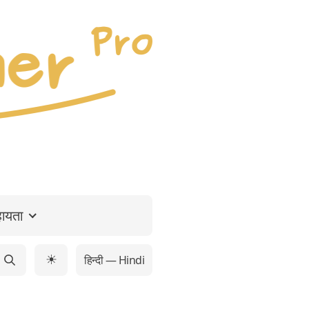
ायता
हिन्दी — Hindi
☀