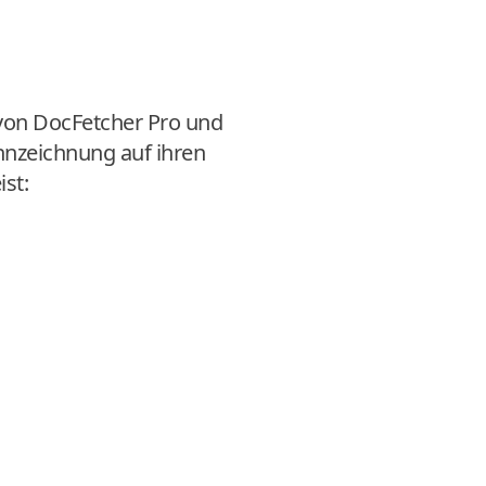
 von DocFetcher Pro und
nnzeichnung auf ihren
st: