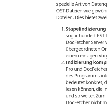
spezielle Art von Daten
OST-Dateien wie gewöhnli
Dateien. Dies bietet zwei
Stapelindizierung
sogar hundert PST-D
DocFetcher Server w
übergeordneten Ordn
einem einzigen Vor
Indizierung kompr
Pro und DocFetcher 
des Programms integ
bedeutet konkret, d
lesen können, die i
und so weiter. Zum 
DocFetcher nicht mö