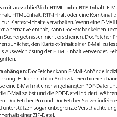
s mit ausschließlich HTML- oder RTF-Inhalt
: E-M
nhalt, HTML-Inhalt, RTF-Inhalt oder eine Kombinati
nur Klartext-Inhalte verarbeiten. Wenn eine E-Mail 
t-Alternative enthält, kann DocFetcher keinen Text
 den Suchergebnissen nicht erscheinen. DocFetcher 
n zunächst, den Klartext-Inhalt einer E-Mail zu lesen
als Ausweichlösung der HTML-Inhalt verwendet. Fehl
riffen.
ivanhängen
: DocFetcher kann E-Mail-Anhänge indizi
änkung: Es kann nicht in Archivdateien hineinscha
ise eine E-Mail mit einer angehängten PDF-Datei und
e E-Mail selbst und die PDF-Datei indiziert, währen
den. DocFetcher Pro und DocFetcher Server indizier
nd unterstützen sogar unbegrenzte Verschachtelun
nnerhalb einer ZIP-Datei.