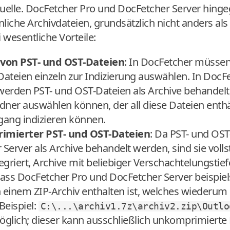
quelle. DocFetcher Pro und DocFetcher Server hing
che Archivdateien, grundsätzlich nicht anders als 
 wesentliche Vorteile:
 von PST- und OST-Dateien
: In DocFetcher müssen
ateien einzeln zur Indizierung auswählen. In DocF
erden PST- und OST-Dateien als Archive behandelt,
er auswählen können, der all diese Dateien enthält
gang indizieren können.
imierter PST- und OST-Dateien
: Da PST- und OST
Server als Archive behandelt werden, sind sie vollst
riert, Archive mit beliebiger Verschachtelungstie
ass DocFetcher Pro und DocFetcher Server beispiel
n einem ZIP-Archiv enthalten ist, welches wiederum i
Beispiel:
C:\...\archiv1.7z\archiv2.zip\Outlo
glich; dieser kann ausschließlich unkomprimierte 