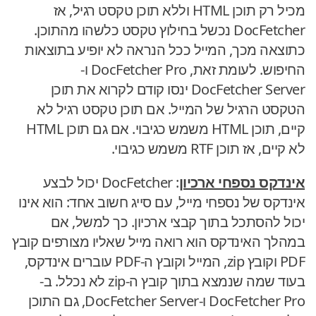
מכיל רק תוכן HTML וללא תוכן טקסט רגיל, אז
DocFetcher נכשל בחילוץ טקסט כלשהו מהתוכן.
כתוצאה מכך, המייל ככל הנראה לא יופיע בתוצאות
החיפוש. לעומת זאת, DocFetcher Pro ו-
DocFetcher Server ינסו קודם לקרוא את תוכן
הטקסט הרגיל של המייל. אם תוכן טקסט רגיל לא
קיים, תוכן HTML משמש כגיבוי. אם גם תוכן HTML
לא קיים, אז תוכן RTF משמש כגיבוי.
אינדקס נספחי ארכיון
: DocFetcher יכול לבצע
אינדקס של נספחי מייל, עם סייג חשוב אחד: הוא אינו
יכול להסתכל בתוך קבצי ארכיון. כך למשל, אם
במהלך האינדקס הוא רואה מייל שאליו מצורפים קובץ
PDF וקובץ zip, המייל וקובץ ה-PDF עוברים אינדקס,
בעוד שמה שנמצא בתוך קובץ ה-zip לא נכלל. ב-
DocFetcher Pro ו-DocFetcher Server, גם התוכן