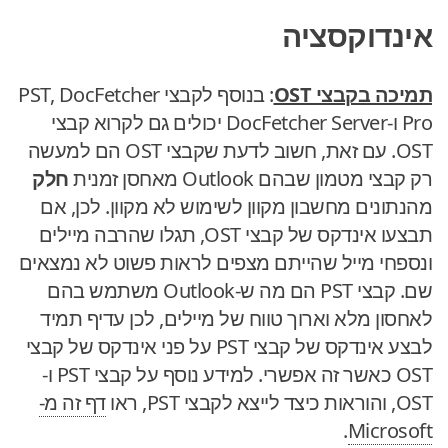
אינדוקסציה
תמיכה בקבצי OST
: בנוסף לקבצי PST, DocFetcher
Pro ו-DocFetcher Server יכולים גם לקרוא קבצי
OST. עם זאת, חשוב לדעת שקבצי OST הם למעשה
רק קבצי מטמון שבהם Outlook מאחסן זמנית
חלק
מהנתונים מחשבון מקוון לשימוש לא מקוון. לכן, אם
תבצעו אינדקס של קבצי OST, תגלו שהרבה מיילים
ונספחי מייל שהייתם מצפים לראות פשוט לא נמצאים
שם. קבצי PST הם מה ש-Outlook משתמש בהם
לאחסון מלא וארוך טווח של מיילים, לכן עדיף תמיד
לבצע אינדקס של קבצי PST על פני אינדקס של קבצי
OST כאשר זה אפשרי. למידע נוסף על קבצי PST ו-
OST, והוראות כיצד לייצא לקבצי PST, ראו
דף זה מ-
.
Microsoft