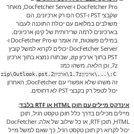
DocFetcher Pro ו-DocFetcher Server, מאחר
שקבצי PST ו-OST הם רק ארכיונים, הם
משולבים במלואם עם יכולת התוכנה לעבור
בארכיונים לרמה שרירותית של קינון ארכיונים.
במילים פשוטות, זה אומר ש-DocFetcher Pro ו-
DocFetcher Server יכולים לקרוא למשל קובץ
PST בתוך ארכיון zip, שבתורו נמצא בתוך ארכיון
7z, וכן הלאה. משהו כמו:
C:\...\ארכיון1.7z\ארכיון2.zip\Outlook.pst
זה משהו שלא אפשרי עם DocFetcher; האחרון
יכול לטפל רק בקבצי PST לא דחוסים.
אינדקס מיילים עם תוכן HTML או RTF בלבד
:
מיילים מכילים בדרך כלל תוכן טקסט רגיל, תוכן
HTML, תוכן RTF, או כל שילוב של אלה. DocFetcher
יכול לקרוא רק תוכן טקסט רגיל, כך שאם למשל מייל