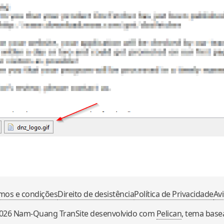
mos e condições
Direito de desistência
Política de Privacidade
Avi
026
Nam-Quang Tran
Site desenvolvido com
Pelican
, tema bas