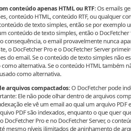
com conteúdo apenas HTML ou RTF
: Os emails g
les, conteúdo HTML, conteúdo RTF, ou qualquer co
 conteúdo de texto simples, então se por exemplo
 conteúdo de texto simples, então o DocFetcher fa
o consequência, o email provavelmente nunca apar
te, o DocFetcher Pro e o DocFetcher Server primeiro
es do email. Se o conteúdo de texto simples não est
como alternativa. Se o conteúdo HTML também não
usado como alternativa.
de arquivos compactados
: O DocFetcher pode ind
ante: Ele não pode olhar dentro de arquivos comp
ndexação ele vê um email ao qual um arquivo PDF e
rquivo PDF são indexados, enquanto o que quer que
No DocFetcher Pro e no DocFetcher Server, o conteú
té mesmo níveis ilimitados de aninhamento de ar