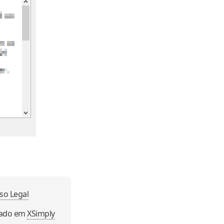
so Legal
eado em
XSimply