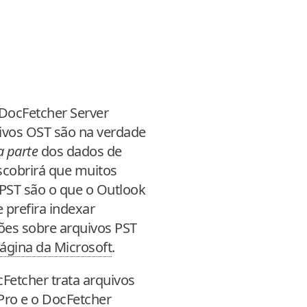
 DocFetcher Server
ivos OST são na verdade
 parte
dos dados de
escobrirá que muitos
 PST são o que o Outlook
prefira indexar
ões sobre arquivos PST
página da Microsoft
.
cFetcher trata arquivos
Pro e o DocFetcher