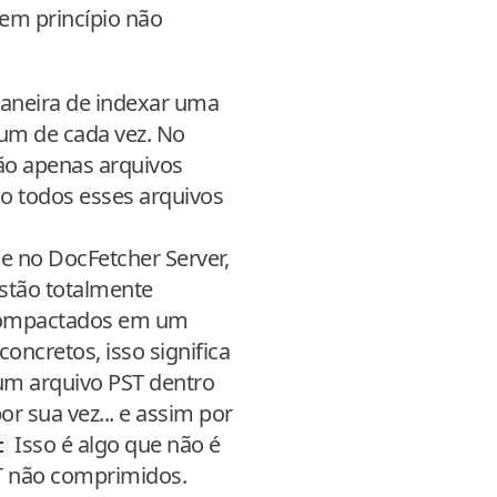
em princípio não
maneira de indexar uma
um de cada vez. No
ão apenas arquivos
o todos esses arquivos
e no DocFetcher Server,
stão totalmente
 compactados em um
ncretos, isso significa
um arquivo PST dentro
r sua vez... e assim por
Isso é algo que não é
t
ST não comprimidos.