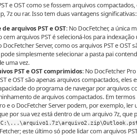
 PST e OST como se fossem arquivos compactados, 
p, 7z ou rar. Isso tem duas vantagens significativas:
 de arquivos PST e OST
: No DocFetcher, a única 
 cem arquivos PST é selecioná-los para indexação 
o DocFetcher Server, como os arquivos PST e OST s
pode simplesmente selecionar a pasta pai contend
de uma vez.
uivos PST e OST comprimidos
: No DocFetcher Pro 
ST e OST são apenas arquivos compactados, eles e
capacidade do programa de navegar por arquivos
 aninhamento de arquivos compactados. Em termos co
ro e o DocFetcher Server podem, por exemplo, ler 
que por sua vez está dentro de um arquivo 7z, que po
C:\...\arquivo1.7z\arquivo2.zip\Outlook.ps
Fetcher; este último só pode lidar com arquivos P