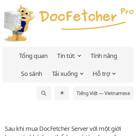
Tổng quan
Tin tức
Tính năng
So sánh
Tải xuống
Hỗ trợ
Tiếng Việt — Vietnamese
☀
Sau khi mua DocFetcher Server với một giới