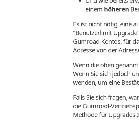
Und wie bereits er
einem
höheren
Ben
Es ist nicht nötig, eine
"Benutzerlimit Upgrade" 
Gumroad-Kontos, für das d
Adresse von der Adresse
Wenn die oben genannte
Wenn Sie sich jedoch un
wenden, um eine Bestäti
Falls Sie sich fragen, w
die Gumroad-Vertriebspla
Methode für Upgrades z