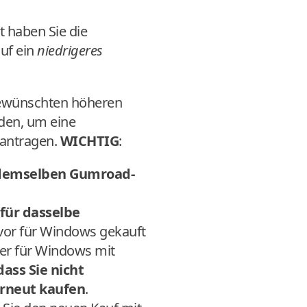
 haben Sie die
uf ein
niedrigeres
gewünschten höheren
en, um eine
eantragen.
WICHTIG
:
demselben Gumroad-
für dasselbe
uvor für Windows gekauft
ver für Windows mit
ass Sie nicht
erneut kaufen
.