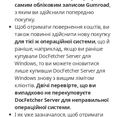
самим обліковим записом Gumroad
,
з яким ви здійснили попередню
покупку.
Щоб отримати повернення коштів, ви
також повинні здійснити нову покупку
для тієї ж операційної системи
, що й
раніше, наприклад, якщо ви раніше
купували DocFetcher Server для
Windows, то ви можете оновитися
лише купивши DocFetcher Server для
Windows знову з вищим лімітом
клієнтів.
Двічі перевірте, що ви
випадково не перекуповуєте
DocFetcher Server для неправильної
операційної системи
.
І як уже зазначалося, щоб отримати