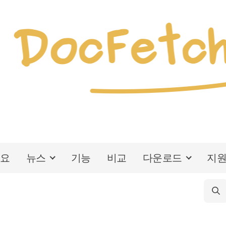
개요
뉴스
기능
비교
다운로드
지