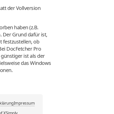
tt der Vollversion
orben haben (z.B.
 Der Grund dafür ist,
 festzustellen, ob
Bei DocFetcher Pro
ünstiger ist als der
pielsweise das Windows
ionen.
klärung
Impressum
uf
XSimply