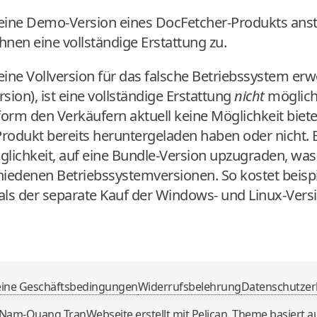
eine Demo-Version eines DocFetcher-Produkts ansta
hnen eine vollständige Erstattung zu.
eine Vollversion für das falsche Betriebssystem erw
sion), ist eine vollständige Erstattung
nicht
möglich.
rm den Verkäufern aktuell keine Möglichkeit bietet
rodukt bereits heruntergeladen haben oder nicht. 
lichkeit, auf eine Bundle-Version upzugraden, was g
chiedenen Betriebssystemversionen. So kostet beis
als der separate Kauf der Windows- und Linux-Vers
eine Geschäftsbedingungen
Widerrufsbelehrung
Datenschutzer
Nam-Quang Tran
Webseite erstellt mit
Pelican
, Theme basiert a