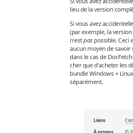
Si vous avez accidentel
lieu de la version comp
Si vous avez accidentel
(par exemple, la versio
n'est
pas
possible. Ceci 
aucun moyen de savoir s
dans le cas de DocFetch
cher que d'acheter les d
bundle Windows + Linux 
séparément.
Liens
Con
À propos
©
2