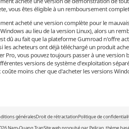
lement acheté une version de démonstration de tou
lète, vous êtes éligible à un remboursement complet
lement acheté une version complète pour le mauvais
n Windows au lieu de la version Linux), alors un r
est dû au fait que la plateforme Gumroad n'offre a
i les acheteurs ont déjà téléchargé un produit ach
er Pro, vous pouvez toujours passer à une version 
ifférentes versions de système d'exploitation sépar
coûte moins cher que d'acheter les versions Wind
ditions générales
Droit de rétractation
Politique de confidentiali
026
Nam-Quang Tran
Site web propulsé par
Pelican
, thème bas