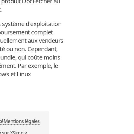
t produit DocFetcher au
.
 système d'exploitation
emboursement complet
ctuellement aux vendeurs
eté ou non. Cependant,
bundle, qui coûte moins
ément. Par exemple, le
ows et Linux
té
Mentions légales
é sur
XSimply