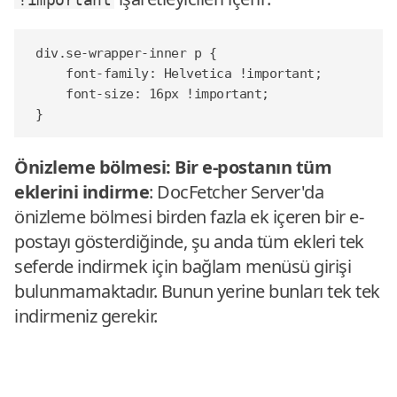
div
.
se-wrapper-inner
p
{
font-family
:
Helvetica
!important
;
font-size
:
16
px
!important
;
}
Önizleme bölmesi: Bir e-postanın tüm
eklerini indirme
: DocFetcher Server'da
önizleme bölmesi birden fazla ek içeren bir e-
postayı gösterdiğinde, şu anda tüm ekleri tek
seferde indirmek için bağlam menüsü girişi
bulunmamaktadır. Bunun yerine bunları tek tek
indirmeniz gerekir.