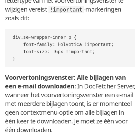
lettertype van het voorvertoningsvenster te
wijzigen vereist
-markeringen
!important
zoals dit:
div
.
se-wrapper-inner
p
{
font-family
:
Helvetica
!important
;
font-size
:
16
px
!important
;
}
Voorvertoningsvenster: Alle bijlagen van
een e-mail downloaden
: In DocFetcher Server,
wanneer het voorvertoningsvenster een e-mail
met meerdere bijlagen toont, is er momenteel
geen contextmenu-optie om alle bijlagen in
één keer te downloaden. Je moet ze één voor
één downloaden.