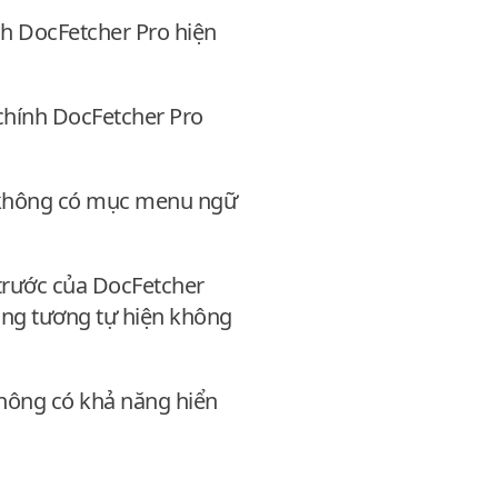
ính DocFetcher Pro hiện
ổ chính DocFetcher Pro
n không có mục menu ngữ
trước của DocFetcher
ăng tương tự hiện không
không có khả năng hiển