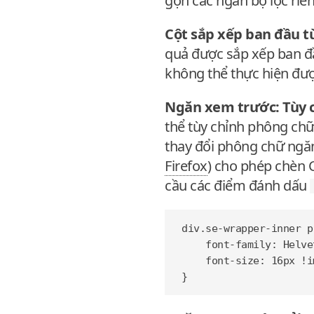
gọn các ngăn bộ lọc riên
Cột sắp xếp ban đầu t
quả được sắp xếp ban đầ
không thể thực hiện đượ
Ngăn xem trước: Tùy 
thể tùy chỉnh phông chữ
thay đổi phông chữ ngăn
Firefox
) cho phép chèn 
cầu các điểm đánh dấu
div
.
se-wrapper-inner
p
font-family
:
Helve
font-size
:
16
px
!i
}