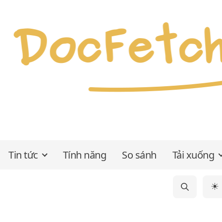
Tin tức
Tính năng
So sánh
Tải xuống
☀