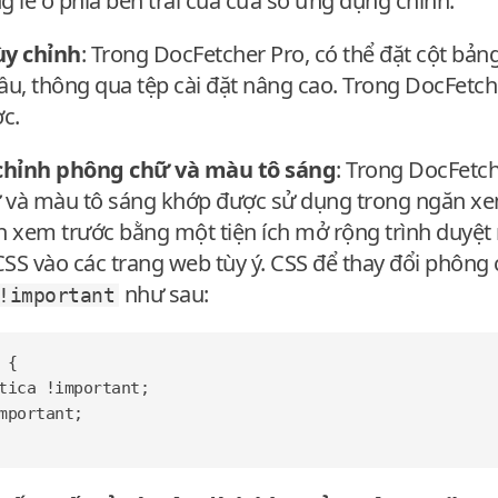
g lẻ ở phía bên trái của cửa sổ ứng dụng chính.
ùy chỉnh
: Trong DocFetcher Pro, có thể đặt cột bản
u, thông qua tệp cài đặt nâng cao. Trong DocFetche
c.
chỉnh phông chữ và màu tô sáng
: Trong DocFetch
 và màu tô sáng khớp được sử dụng trong ngăn xem
 xem trước bằng một tiện ích mở rộng trình duyệt 
CSS vào các trang web tùy ý. CSS để thay đổi phôn
như sau:
!important
{
tica
!important
;
mportant
;