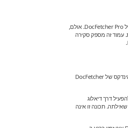
ממשק הרשת של DocFetcher Server הוא יישום מחדש של ממשק שולחן העבודה של DocFetcher Pro. אולם,
 עמוד זה מספק סקירה
: בחלונית יצירת האינדקס של DocFetcher
ניתן להפעיל דרך דיאלוג
שאילתה. תכונה זו אינה