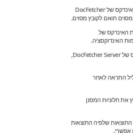
: בחלונית יצירת האינדקס של DocFetcher
רת האינדקס של
: בחלונית יצירת האינדקס של DocFetcher Server,
DocFet כרגע אינו מנגן צליל התראה לאחר
רחיב ולכווץ את חלוניות המסנן
מודת טבלת התוצאות שלפיה התוצאות