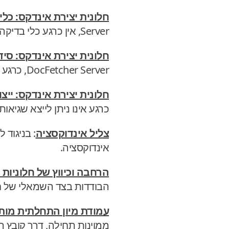
חלונית יצירת אינדקס: כ
Server, אין כרגע כלי בדיקה מתחת לטבלת תבניות הכללה-הוצאה לבדיקה האם כלל מסוים תואם לקובץ מסוים.
חלונית יצירת אינדקס: סי
DocFetcher Server, כרגע אינו ניתן לשנות את סדר משימות האינדוקסציה בתור משימות האינדוקסציה.
חלונית יצירת אינדקס: ייצוא CSV של שגיאות אינדוק
כרגע אינו ניתן לייצא שגיאות א
צליל אינדוקסציה
אינדוקסציה.
הרחבה וכיווץ של חלוניות 
הבודדות בצד השמאלי של חל
עמודת מיון התחלתית מו
ממוינות תחילה, דרך קובץ ההגדרות המתקדמות. ב-