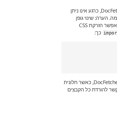
: ב-DocFetcher Server, כרגע אינו ניתן
הערה: שינוי גופן
) המאפשר הזרקת CSS
כך:
: ב-DocFetcher Server, כאשר חלונית
קשר להורדת כל הקבצים