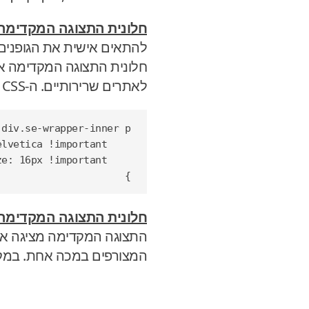
חלונית התצוגה המקדימה:
להתאים אישית את הגופנים
חלונית התצוגה המקדימה אפשרי 
לאתרים שרירותיים. ה-CSS לשינוי גופן חלונית התצוגה המקדימה דורש סמנים
div
.
se-wrapper-inner
p
elvetica
!important
ze
:
16
px
!important
}
חלונית התצוגה המקדימה:
התצוגה המקדימה מציגה אימ
המצורפים במכה אחת. במקו