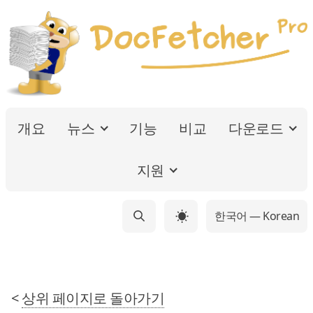
개요
뉴스
기능
비교
다운로드
지원
한국어 — Korean
☀
<
상위 페이지로 돌아가기