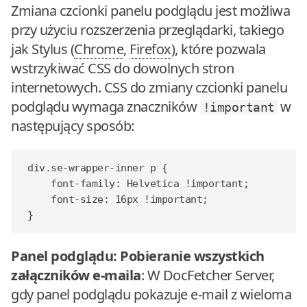
Zmiana czcionki panelu podglądu jest możliwa
przy użyciu rozszerzenia przeglądarki, takiego
jak Stylus (
Chrome
,
Firefox
), które pozwala
wstrzykiwać CSS do dowolnych stron
internetowych. CSS do zmiany czcionki panelu
podglądu wymaga znaczników
w
!important
następujący sposób:
div
.
se-wrapper-inner
p
{
font-family
:
Helvetica
!important
;
font-size
:
16
px
!important
;
}
Panel podglądu: Pobieranie wszystkich
załączników e-maila
: W DocFetcher Server,
gdy panel podglądu pokazuje e-mail z wieloma