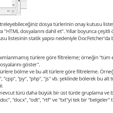
treleyebileceğiniz dosya türlerinin onay kutusu list
a "HTML dosyalarını dahil et". Yıllar boyunca çeşitli ö
tusu listesinin statik yapısı nedeniyle DocFetcher'da bel
ımlanmamış türlere göre filtreleme; örneğin "tüm ex
osyalarını göster".
türlere bölme ve bu alt türlere göre filtreleme. Örne
 "cpp", "py", "php", "js" vb. şeklinde bölerek bu alt t
r.
 mevcut türü daha büyük bir üst türde gruplama ve b
doc", "docx", "odt", "rtf" ve "txt"yi tek bir "belgeler"