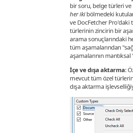
bir soru, belge türleri ve
her iki
bölmedeki kutuları
ve DocFetcher Pro'daki tüm
türlerinin zincirin bir aş
arama sonuçlarındaki her 
tüm aşamalarından "sağ ç
aşamalarının mantıksal
İçe ve dışa aktarma
: Ö
mevcut tüm özel türlerin
dışa aktarma işlevselliğiyl