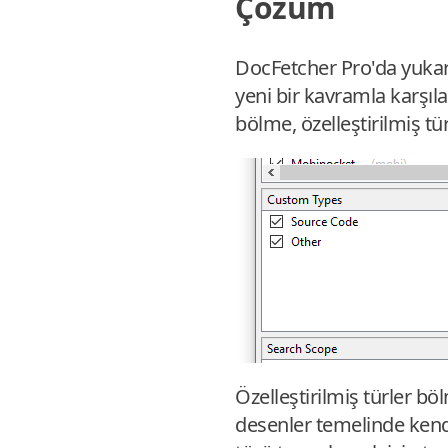
Çözüm
DocFetcher Pro'da yukarıd
yeni bir kavramla karşılan
bölme, özelleştirilmiş tü
Özelleştirilmiş türler bö
desenler temelinde kendi