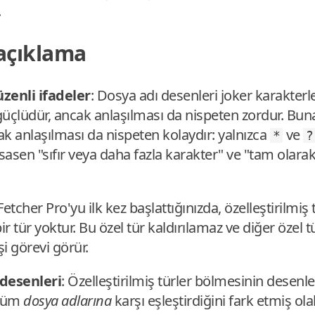
.
 açıklama
zenli ifadeler
: Dosya adı desenleri joker karakterl
a güçlüdür, ancak anlaşılması da nispeten zordur. Buna
ncak anlaşılması da nispeten kolaydır: yalnızca
ve
*
?
sasen "sıfır veya daha fazla karakter" ve "tam olarak 
Fetcher Pro'yu ilk kez başlattığınızda, özelleştirilmi
ir tür yoktur. Bu özel tür kaldırılamaz ve diğer özel
şi görevi görür.
 desenleri
: Özelleştirilmiş türler bölmesinin desenle
 tüm
dosya adlarına
karşı eşleştirdiğini fark etmiş olab