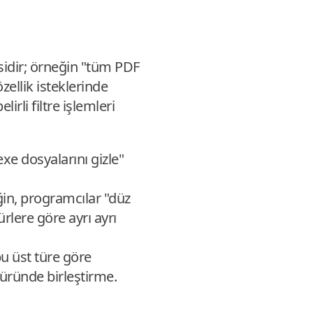
esidir; örneğin "tüm PDF
zellik isteklerinde
irli filtre işlemleri
e dosyalarını gizle"
ğin, programcılar "düz
ürlere göre ayrı ayrı
u üst türe göre
 türünde birleştirme.