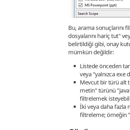
Bu, arama sonuçlarını fil
dosyalarını hariç tut" vey
belirtildiği gibi, onay ku
mümkün değildir:
Listede önceden tan
veya "yalnızca exe d
Mevcut bir türü alt 
metin" türünü "java",
filtrelemek isteyebili
İki veya daha fazla
filtreleme; örneğin "