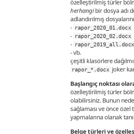
özelleştirilmiş türler b
herhangi
bir dosya adı de
adlandırılmış dosyalarını
-
rapor_2020_01.docx
-
rapor_2020_02.docx
-
rapor_2019_all.doc
- vb.
çeşitli klasörlere dağılm
joker kar
rapor_*.docx
Başlangıç noktası olar
özelleştirilmiş türler b
olabilirsiniz. Bunun nede
sağlaması ve önce özel 
yapmalarına olanak tanı
Belge türleri ve özelle