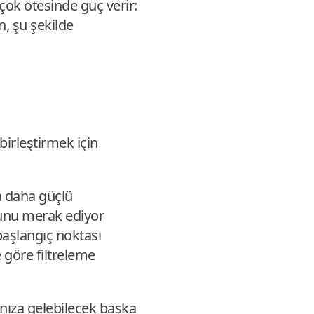
çok ötesinde güç verir:
n, şu şekilde
birleştirmek için
a daha güçlü
ğunu merak ediyor
 başlangıç noktası
göre filtreleme
lınıza gelebilecek başka