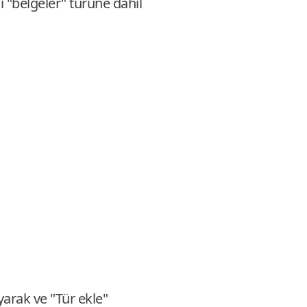
i "belgeler" türüne dahil
yarak ve "Tür ekle"