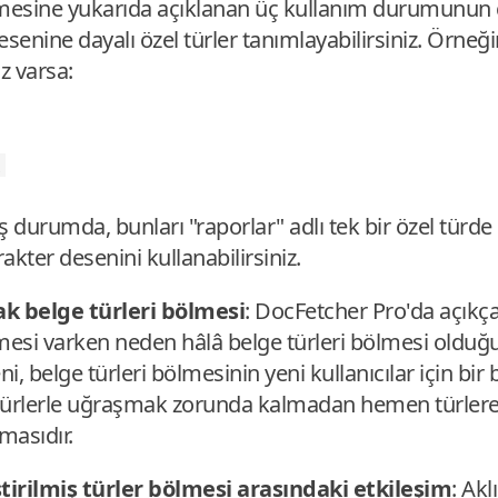
ölmesine yukarıda açıklanan üç kullanım durumunun 
senine dayalı özel türler tanımlayabilirsiniz. Örneği
z varsa:
x
ış durumda, bunları "raporlar" adlı tek bir özel türde 
akter desenini kullanabilirsiniz.
ak belge türleri bölmesi
: DocFetcher Pro'da açıkç
ölmesi varken neden hâlâ belge türleri bölmesi oldu
ni, belge türleri bölmesinin yeni kullanıcılar için bir
türlerle uğraşmak zorunda kalmadan hemen türlere 
masıdır.
ştirilmiş türler bölmesi arasındaki etkileşim
: Ak