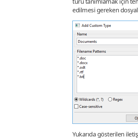
türü tanımlamak için teme
edilmesi gereken dosyala
Yukarıda gösterilen ileti