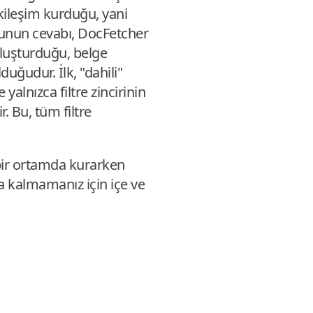
etkileşim kurduğu, yani
 Bunun cevabı, DocFetcher
luşturduğu, belge
duğudur. İlk, "dahili"
alnızca filtre zincirinin
. Bu, tüm filtre
i bir ortamda kurarken
a kalmamanız için içe ve