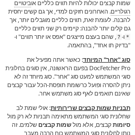
שמות קבצים יכולות להיות תווים כלליים או
ביטויים
רגולריים
. האחרונים חזקים למדי, אך גם קשים יחסית
להבנה. לעומת זאת, תווים כלליים מוגבלים יותר, אך
גם קלים יותר להבנה: קיימים רק שני תווים כלליים
ו-
, שהם בעצם מייצגים "אפס או יותר תווים" ו-
?
*
"בדיוק תו אחד", בהתאמה.
סוג "אחר" המיוחד
: כאשר אתה מפעיל את
DocFetcher Pro בפעם הראשונה, אין סוגים בחלונית
סוגי המשתמש למעט סוג "אחר". סוג מיוחד זה לא
ניתן להסרה ופועל כרשומת תופסת-הכל עבור קבצים
שאינם תואמים לאף סוג משתמש אחר.
תבניות שמות קבצים שרירותיות
: אולי שמת לב
שחלונית סוגי המשתמש מתאימה תבניות לא רק מול
סיומות
קבצים, אלא מול
שמות קבצים
שלמים. זה
נותן לחלונית סוגי המשתמש כוח הרבה מעבר