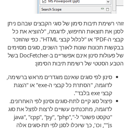
זוהי רשימת תיבות סימון של סוגי הקבצים שבהם ניתן
לסנן את תוצאות החיפוש, לדוגמה, "להוציא את כל
קבצי ה-PDF" או "לכלול קבצי HTML". כפי שהוזכר
בבקשות תכונות שונות לאורך השנים, סוגים מסוימים
של פעולות סינון אינם אפשריים ב-DocFetcher בשל
הטבע הסטטי של רשימת תיבות הסימון:
סינון לפי סוגים שאינם מוגדרים מראש ברשימה,
לדוגמה, "הסתרת כל קבצי ה-exe" או "הצגת
קבצי exe בלבד".
פיצול סוג קיים לתת-סוגים וסינון לפי האחרונים.
לדוגמה, מתכנתים עשויים לרצות לפצל את סוג
"טקסט פשוט" ל-"java", "cpp", "py", "php",
"js", וכו', כך שיוכלו לסנן לפי תת-סוגים אלה