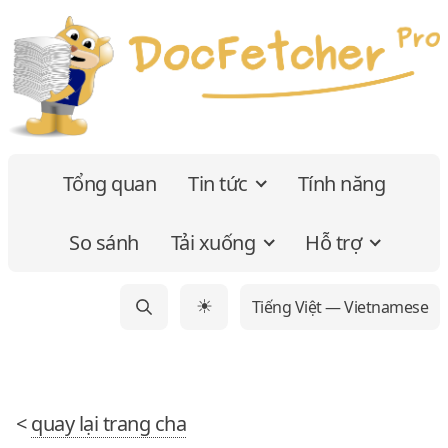
Tổng quan
Tin tức
Tính năng
So sánh
Tải xuống
Hỗ trợ
Tiếng Việt — Vietnamese
☀
<
quay lại trang cha