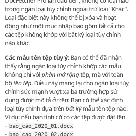
DocFetcher Pro lần đầu tiên, không có loại nào
trong ngăn loại tùy chỉnh ngoại trừ loại "Khác".
Loại đặc biệt này không thể bị xóa và hoạt
động như một mục nhập bao gồm tất cả cho
các tệp không khớp với bất kỳ loại tùy chỉnh
nào khác.
Các mẫu tên tệp tùy ý
: Bạn có thể đã nhận
thấy rằng ngăn loại tùy chỉnh khớp các mẫu
không chỉ với
phần mở rộng
tệp, mà với toàn
bộ
tên tệp
. Điều này mang lại cho ngăn loại tùy
chỉnh sức mạnh vượt xa ba trường hợp sử
dụng được mô tả ở trên: Bạn có thể xác định
loại tùy chỉnh dựa trên
bất kỳ
mẫu tên tệp nào.
Ví dụ: nếu bạn tình cờ có các tệp được đặt tên
-
bao_cao_2020_01.docx
-
bao_cao_2020_02.docx