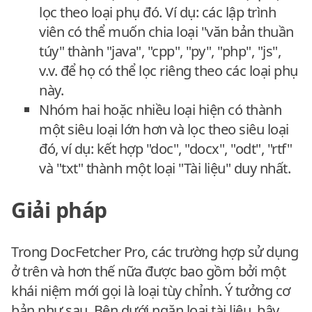
lọc theo loại phụ đó. Ví dụ: các lập trình
viên có thể muốn chia loại "văn bản thuần
túy" thành "java", "cpp", "py", "php", "js",
v.v. để họ có thể lọc riêng theo các loại phụ
này.
Nhóm hai hoặc nhiều loại hiện có thành
một siêu loại lớn hơn và lọc theo siêu loại
đó, ví dụ: kết hợp "doc", "docx", "odt", "rtf"
và "txt" thành một loại "Tài liệu" duy nhất.
Giải pháp
Trong DocFetcher Pro, các trường hợp sử dụng
ở trên và hơn thế nữa được bao gồm bởi một
khái niệm mới gọi là loại tùy chỉnh. Ý tưởng cơ
bản như sau. Bên dưới ngăn loại tài liệu, bây