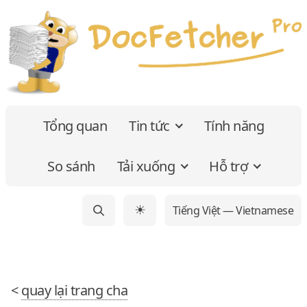
Tổng quan
Tin tức
Tính năng
So sánh
Tải xuống
Hỗ trợ
Tiếng Việt — Vietnamese
☀
<
quay lại trang cha