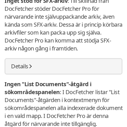
Inget stöd för SFX-arkiv
: Till skillnad från
DocFetcher stöder DocFetcher Pro för
närvarande inte självuppackande arkiv, även
kända som SFX-arkiv. Dessa är i princip körbara
arkivfiler som kan packa upp sig själva.
DocFetcher Pro kan komma att stödja SFX-
arkiv någon gång i framtiden.
Details
Ingen "List Documents"-åtgärd i
sökområdespanelen
: I DocFetcher listar "List
Documents"-åtgärden i kontextmenyn för
sökområdespanelen alla indexerade dokument
i en vald mapp. I DocFetcher Pro är denna
åtgärd för närvarande inte tillgänglig.