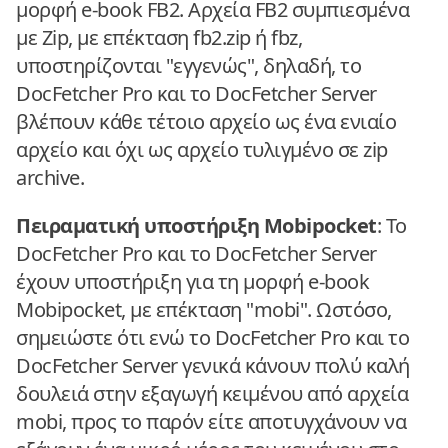
μορφή e-book FB2. Αρχεία FB2 συμπιεσμένα
με Zip, με επέκταση fb2.zip ή fbz,
υποστηρίζονται "εγγενώς", δηλαδή, το
DocFetcher Pro και το DocFetcher Server
βλέπουν κάθε τέτοιο αρχείο ως ένα ενιαίο
αρχείο και όχι ως αρχείο τυλιγμένο σε zip
archive.
Πειραματική υποστήριξη Mobipocket
: Το
DocFetcher Pro και το DocFetcher Server
έχουν υποστήριξη για τη μορφή e-book
Mobipocket, με επέκταση "mobi". Ωστόσο,
σημειώστε ότι ενώ το DocFetcher Pro και το
DocFetcher Server γενικά κάνουν πολύ καλή
δουλειά στην εξαγωγή κειμένου από αρχεία
mobi, προς το παρόν είτε αποτυγχάνουν να