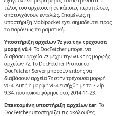
εξάγουν ένα μικρό μέρος του κειμένου στο
τέλος του αρχείου, ή σε κάποιες περιπτώσεις
αποτυγχάνουν εντελώς. Επομένως, η
υποστήριξη Mobipocket έχει σημαδευτεί προς
το παρόν ως πειραματική.
Υποστήριξη αρχείων 7z για την τρέχουσα
μορφή v0.4
: Το DocFetcher μπορεί να
διαβάσει αρχεία 7z μέχρι την v0.3 της μορφής
αρχείων 7z. Το DocFetcher Pro και το
DocFetcher Server μπορούν επίσης να
διαβάσουν αρχεία 7z στην τρέχουσα μορφή
v0.4. Αυτή η μορφή v0.4 εισήχθη με το 7-Zip
9.34, που κυκλοφόρησε στις 2014-11-23.
Επεκταμένη υποστήριξη αρχείων tar
: Το
DocFetcher υποστηρίζει τις ακόλουθες