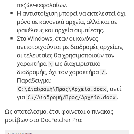
πεζών-κεφαλαίων.
Η αντιστοίχιση μπορεί να εκτελεστεί όχι
μόνο σε κανονικά αρχεία, αλλά και σε
φακέλους και αρχεία συμπίεσης.
Στα Windows, όταν οι κανόνες
αντιστοιχούνται με διαδρομές αρχείων,
οι τελευταίες θα χρησιμοποιούν τον
χαρακτήρα
ως διαχωριστικό
\
διαδρομής, όχι τον χαρακτήρα
.
/
Παράδειγμα:
, αντί
C:\Διαδρομή\Προς\Αρχείο.docx
για
.
C:/Διαδρομή/Προς/Αρχείο.docx
Ως αποτέλεσμα, έτσι φαίνεται ο πίνακας
μοτίβων στο DocFetcher Pro: