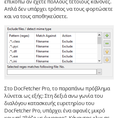
επικόπω αν έχετε πολλούς τέτοιους κανόνες.
Απλά δεν υπάρχει τρόπος να τους φορτώσετε
και να τους αποθηκεύσετε.
Στο DocFetcher Pro, το παραπάνω πρόβλημα
λύνεται ως εξής: Στη δεξιά ανω γωνία του
διαλόγου κατασκευής ευρετηρίου του
DocFetcher Pro, υπάρχει ένα αφανές μικρό
κουμπί "βάζο με έγγραφο". Κάνοντας κλικ σε