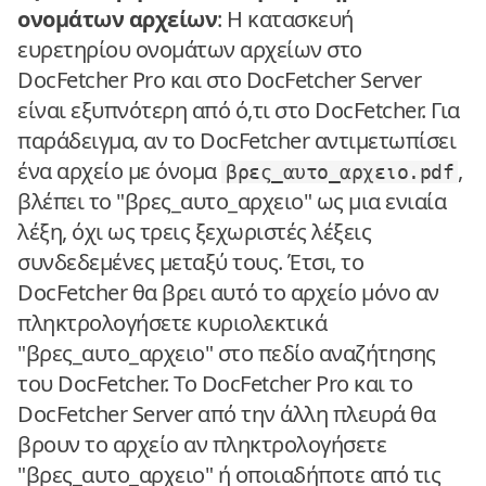
ονομάτων αρχείων
: Η κατασκευή
ευρετηρίου ονομάτων αρχείων στο
DocFetcher Pro και στο DocFetcher Server
είναι εξυπνότερη από ό,τι στο DocFetcher. Για
παράδειγμα, αν το DocFetcher αντιμετωπίσει
ένα αρχείο με όνομα
,
βρες_αυτο_αρχειο.pdf
βλέπει το "βρες_αυτο_αρχειο" ως μια ενιαία
λέξη, όχι ως τρεις ξεχωριστές λέξεις
συνδεδεμένες μεταξύ τους. Έτσι, το
DocFetcher θα βρει αυτό το αρχείο μόνο αν
πληκτρολογήσετε κυριολεκτικά
"βρες_αυτο_αρχειο" στο πεδίο αναζήτησης
του DocFetcher. Το DocFetcher Pro και το
DocFetcher Server από την άλλη πλευρά θα
βρουν το αρχείο αν πληκτρολογήσετε
"βρες_αυτο_αρχειο" ή οποιαδήποτε από τις