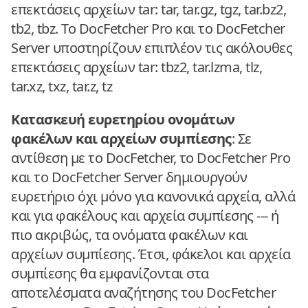
επεκτάσεις αρχείων tar: tar, tar.gz, tgz, tar.bz2,
tb2, tbz. Το DocFetcher Pro και το DocFetcher
Server υποστηρίζουν επιπλέον τις ακόλουθες
επεκτάσεις αρχείων tar: tbz2, tar.lzma, tlz,
tar.xz, txz, tar.z, tz
Κατασκευή ευρετηρίου ονομάτων
φακέλων και αρχείων συμπίεσης
: Σε
αντίθεση με το DocFetcher, το DocFetcher Pro
και το DocFetcher Server δημιουργούν
ευρετήριο όχι μόνο για κανονικά αρχεία, αλλά
και για φακέλους και αρχεία συμπίεσης --- ή
πιο ακριβώς, τα ονόματα φακέλων και
αρχείων συμπίεσης. Έτσι, φάκελοι και αρχεία
συμπίεσης θα εμφανίζονται στα
αποτελέσματα αναζήτησης του DocFetcher