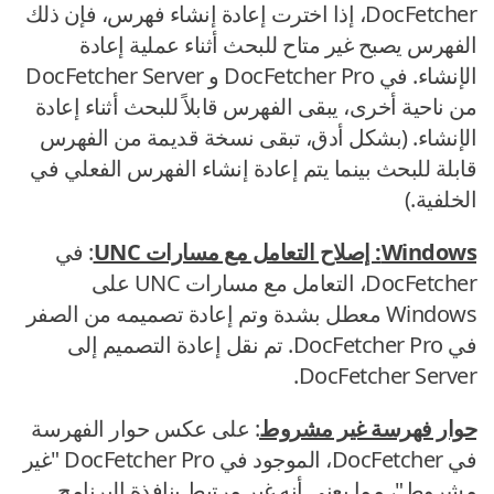
DocFetcher، إذا اخترت إعادة إنشاء فهرس، فإن ذلك
الفهرس يصبح غير متاح للبحث أثناء عملية إعادة
الإنشاء. في DocFetcher Pro و DocFetcher Server
من ناحية أخرى، يبقى الفهرس قابلاً للبحث أثناء إعادة
الإنشاء. (بشكل أدق، تبقى نسخة قديمة من الفهرس
قابلة للبحث بينما يتم إعادة إنشاء الفهرس الفعلي في
الخلفية.)
Windows: إصلاح التعامل مع مسارات UNC
: في
DocFetcher، التعامل مع مسارات UNC على
Windows معطل بشدة وتم إعادة تصميمه من الصفر
في DocFetcher Pro. تم نقل إعادة التصميم إلى
DocFetcher Server.
حوار فهرسة غير مشروط
: على عكس حوار الفهرسة
في DocFetcher، الموجود في DocFetcher Pro "غير
مشروط"، مما يعني أنه غير مرتبط بنافذة البرنامج