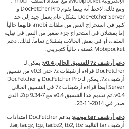
الإلكترونية Mobipocket، مع امتداد الملف "mobi".
ومع ذلك، لاحظ أنه بينما يقوم DocFetcher Pro و
DocFetcher Server بشكل عام بعمل جيد إلى حد
كبير في استخراج النص من ملفات mobi، فإنهما حالياً
إما يفشلان في استخراج جزء صغير من النص في نهاية
الملف، أو في بعض الحالات يفشلان تماماً. لذلك، دعم
Mobipocket مُصنف حالياً كتجريبي.
دعم أرشيف 7z للتنسيق الحالي v0.4
: يمكن لـ
DocFetcher قراءة أرشيفات 7z حتى v0.3 من تنسيق
أرشيف 7z. يمكن لـ DocFetcher Pro و DocFetcher
Server أيضاً قراءة أرشيفات 7z في التنسيق الحالي
v0.4. تم تقديم هذا التنسيق v0.4 مع 7-Zip 9.34، الذي
صدر في 2014-11-23.
دعم أرشيف tar موسع
: يدعم DocFetcher امتدادات
أرشيف tar التالية: tar, tar.gz, tgz, tar.bz2, tb2, tbz.