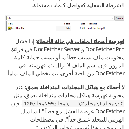
الشرطة السفلية كفواصل كلمات محتملة.
فهرسة أسماء الملفات في حالة الأخطاء
: إذا فشل
DocFetcher Pro و DocFetcher Server في قراءة
محتويات ملف بسبب خطأ ما أو بسبب حماية كلمة
المرور، فإن اسم الملف لا يزال يتم فهرسته. في
DocFetcher من ناحية أخرى، يتم تخطي الملف تماماً.
لا أخطاء مع هياكل المجلدات المتداخلة بعمق
: عند
محاولة فهرسة هياكل مجلدات متداخلة بعمق، مثل
، فإن
C:\مجلد1\مجلد2\...\مجلد99\مجلد100
DocFetcher عرضة للفشل مع خطأ "التسلسل
الهرمي للمجلد عميق جداً". في مصطلحات
المبرمجين، هذا يُسمى "تجاوز المكدس".