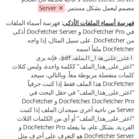
مصمم ليعمل بشكل مستمر.
Server
فهرسة أسماء الملفات الأذكى
: فهرسة أسماء الملفات
في DocFetcher Pro و DocFetcher Server أذكى
من DocFetcher. على سبيل المثال، إذا واجه
DocFetcher ملفاً اسمه
، فإنه يرى
اعثر_على_هذا_الملف.pdf
"اعثر_على_هذا_الملف" ككلمة واحدة، وليس كثلاث
كلمات منفصلة مربوطة معاً. وبالتالي، سيجد
DocFetcher هذا الملف فقط إذا كتبت حرفياً
"اعثر_على_هذا_الملف" في حقل البحث في
DocFetcher. DocFetcher Pro و DocFetcher
Server من ناحية أخرى سيجدان الملف إذا كتبت
"اعثر_على_هذا_الملف" أو أي من الكلمات الثلاث
الفردية. بشكل عام، ما يفعله DocFetcher Pro و
DocFetcher Server هو التعرف على أحرف مثل