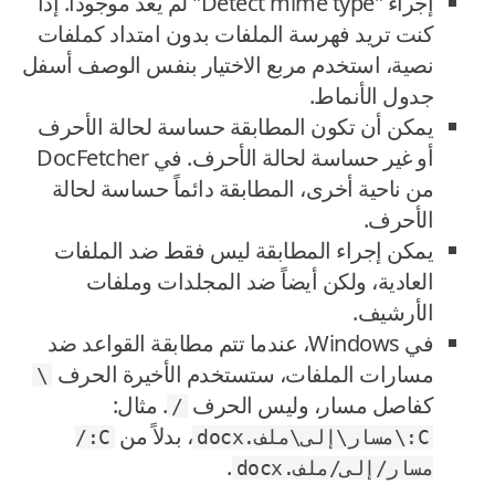
إجراء "Detect mime type" لم يعد موجوداً. إذا
كنت تريد فهرسة الملفات بدون امتداد كملفات
نصية، استخدم مربع الاختيار بنفس الوصف أسفل
جدول الأنماط.
يمكن أن تكون المطابقة حساسة لحالة الأحرف
أو غير حساسة لحالة الأحرف. في DocFetcher
من ناحية أخرى، المطابقة دائماً حساسة لحالة
الأحرف.
يمكن إجراء المطابقة ليس فقط ضد الملفات
العادية، ولكن أيضاً ضد المجلدات وملفات
الأرشيف.
في Windows، عندما تتم مطابقة القواعد ضد
مسارات الملفات، ستستخدم الأخيرة الحرف
\
كفاصل مسار، وليس الحرف
. مثال:
/
، بدلاً من
C:\مسار\إلى\ملف.docx
C:/
.
مسار/إلى/ملف.docx