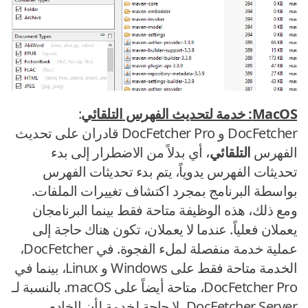
MacOS: خدمة لتحديث الفهرس التلقائي
:
DocFetcher و DocFetcher Pro قادران على تحديث
الفهرس
التلقائي
، أي بدلاً من الاضطرار إلى بدء
تحديثات الفهرس يدوياً، يتم بدء تحديثات الفهرس
بواسطة البرنامج بمجرد اكتشاف تغييرات الملفات.
ومع ذلك، هذه الوظيفة متاحة فقط بينما البرنامجان
يعملان فعلياً. عندما لا يعملان، تكون هناك حاجة إلى
عملية خدمة منفصلة لملء الفجوة. في DocFetcher،
الخدمة متاحة فقط على Windows و Linux، بينما في
DocFetcher Pro، متاحة أيضاً على macOS. بالنسبة لـ
DocFetcher Server، لا حاجة لخدمة لأن الخادم