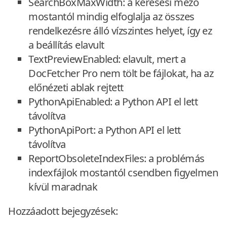
SearchBoxMaxWidth: a keresési mező
mostantól mindig elfoglalja az összes
rendelkezésre álló vízszintes helyet, így ez
a beállítás elavult
TextPreviewEnabled: elavult, mert a
DocFetcher Pro nem tölt be fájlokat, ha az
előnézeti ablak rejtett
PythonApiEnabled: a Python API el lett
távolítva
PythonApiPort: a Python API el lett
távolítva
ReportObsoleteIndexFiles: a problémás
indexfájlok mostantól csendben figyelmen
kívül maradnak
Hozzáadott bejegyzések: