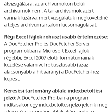
átvizsgálásra, az archívumokon belüli
archívumok nem. A tar archívumok azért
vannak kizárva, mert vizsgálatuk megkövetelné
a teljes archívumtartalom kicsomagolását.
Régi Excel fájlok robusztusabb értelmezése
:
A DocFetcher Pro és DocFetcher Server
programokban a Microsoft Excel fájlok
régebbi, Excel 2007 előtti formátumainak
kezelése valamivel robusztusabb (azaz
alacsonyabb a hibaarány) a DocFetcher-hez
képest.
Keresési tartomány ablak: indexbetöltési
jelző
: A DocFetcher Pro-ban a program
indításakor egy indexbetöltési jelző jelenik meg
a keresési tartomány ablak alján, amíg az