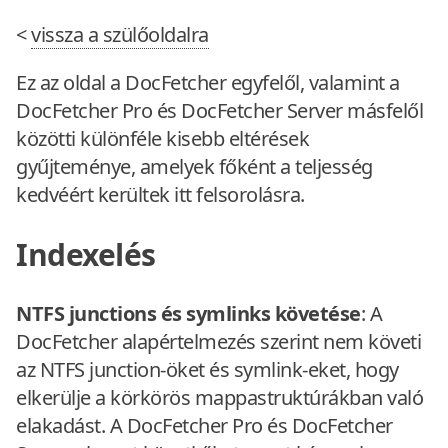
<
vissza a szülőoldalra
Ez az oldal a DocFetcher egyfelől, valamint a
DocFetcher Pro és DocFetcher Server másfelől
közötti különféle kisebb eltérések
gyűjteménye, amelyek főként a teljesség
kedvéért kerültek itt felsorolásra.
Indexelés
NTFS junctions és symlinks követése
: A
DocFetcher alapértelmezés szerint nem követi
az NTFS junction-öket és symlink-eket, hogy
elkerülje a körkörös mappastruktúrákban való
elakadást. A DocFetcher Pro és DocFetcher