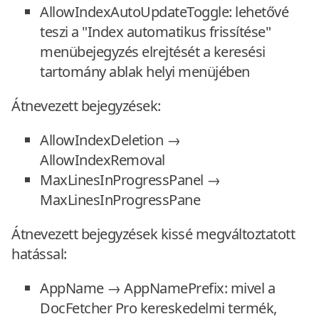
AllowIndexAutoUpdateToggle: lehetővé
teszi a "Index automatikus frissítése"
menübejegyzés elrejtését a keresési
tartomány ablak helyi menüjében
Átnevezett bejegyzések:
AllowIndexDeletion →
AllowIndexRemoval
MaxLinesInProgressPanel →
MaxLinesInProgressPane
Átnevezett bejegyzések kissé megváltoztatott
hatással:
AppName → AppNamePrefix: mivel a
DocFetcher Pro kereskedelmi termék,