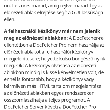
ürül, és üres marad, amíg rejtve marad. Így az
előnézeti ablak elrejtése segít a GUI lassúsága
ellen.
A felhasználói kézikönyv már nem jelenik
meg az előnézeti ablakban
: A DocFetcher-rel
ellentétben a DocFetcher Pro nem használja az
előnézeti ablakot a felhasználói kézikönyv
megjelenítésére; helyette külső böngésző nyílik
meg. Ok: A kézikönyv olvasása az előnézeti
ablakban mindig is kissé kényelmetlen volt, de
ennél is fontosabb, hogy a kézikönyv vagy
bármilyen más HTML tartalom megjelenítése
az előnézeti ablakban egyes rendszereken
összeomlaszthatja a teljes programot. A
DocFetcher Server követi a DocFetcher Pro