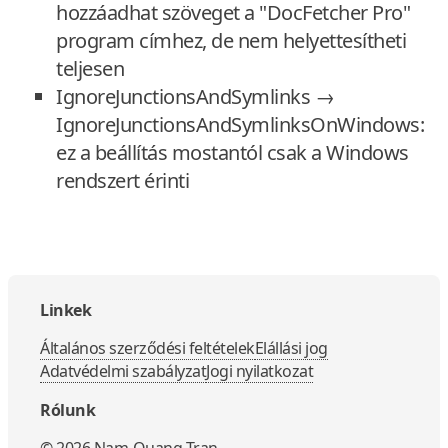
hozzáadhat szöveget a "DocFetcher Pro"
program címhez, de nem helyettesítheti
teljesen
IgnoreJunctionsAndSymlinks →
IgnoreJunctionsAndSymlinksOnWindows:
ez a beállítás mostantól csak a Windows
rendszert érinti
Linkek
Általános szerződési feltételek
Elállási jog
Adatvédelmi szabályzat
Jogi nyilatkozat
Rólunk