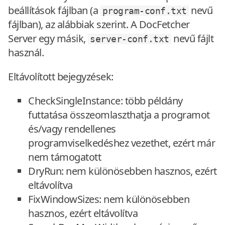
beállítások fájlban (a
nevű
program-conf.txt
fájlban), az alábbiak szerint. A DocFetcher
Server egy másik,
nevű fájlt
server-conf.txt
használ.
Eltávolított bejegyzések:
CheckSingleInstance: több példány
futtatása összeomlaszthatja a programot
és/vagy rendellenes
programviselkedéshez vezethet, ezért már
nem támogatott
DryRun: nem különösebben hasznos, ezért
eltávolítva
FixWindowSizes: nem különösebben
hasznos, ezért eltávolítva